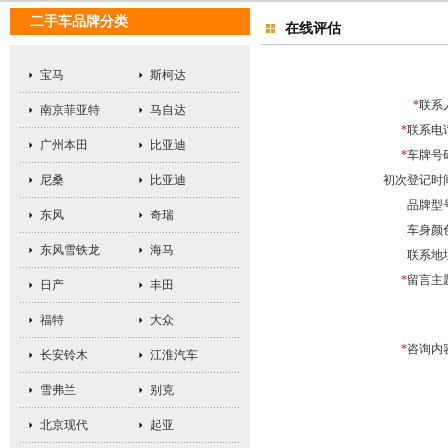
二手车品牌分类
在线评估
宝马
斯柯达
*
联系
南京菲亚特
马自达
*
联系电
广州本田
比亚迪
*
车牌号
尼桑
比亚迪
初次登记时
品牌型
东风
奇瑞
车身颜
东风雪铁龙
海马
联系地
*
留言主
日产
丰田
福特
大众
*
咨询内
长安铃木
江淮汽车
雪弗兰
别克
北京现代
起亚