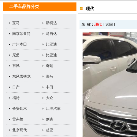
二手车品牌分类
现代
宝马
斯柯达
名 称：
现代
[
返回
]
南京菲亚特
马自达
广州本田
比亚迪
尼桑
比亚迪
东风
奇瑞
东风雪铁龙
海马
日产
丰田
福特
大众
长安铃木
江淮汽车
雪弗兰
别克
北京现代
起亚